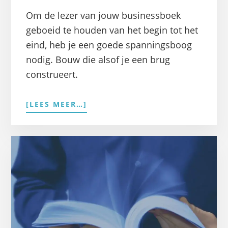
Om de lezer van jouw businessboek
geboeid te houden van het begin tot het
eind, heb je een goede spanningsboog
nodig. Bouw die alsof je een brug
construeert.
OVERZO
[LEES MEER…]
BOUW
JE
EEN
SPANNINGSBOOG
VOOR
JE
BUSINESSBOEK