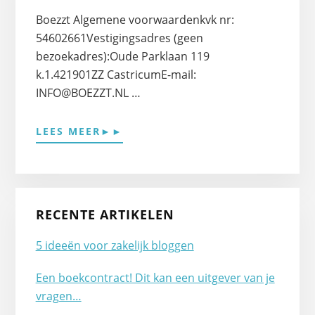
Boezzt Algemene voorwaardenkvk nr:
54602661Vestigingsadres (geen
bezoekadres):Oude Parklaan 119
k.1.421901ZZ CastricumE-mail:
INFO@BOEZZT.NL …
OVERWIJ
LEES MEER►►
ZIJN
BOEZZT
RECENTE ARTIKELEN
5 ideeën voor zakelijk bloggen
Een boekcontract! Dit kan een uitgever van je
vragen…