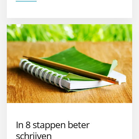
SCHRIJFTOOLS
EN
HULPMIDDELEN
VOOR
JE
BOEK!
In 8 stappen beter
schrijven