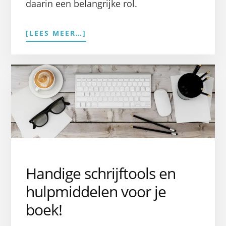
daarin een belangrijke rol.
OVERDE
[LEES MEER…]
7
INGREDIËNTEN
VAN
EEN
OVERTUIGENDE
INHOUDSOPGAVE
Handige schrijftools en
hulpmiddelen voor je
boek!