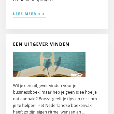
OVEREEN
LEES MEER ►►
GOED
BOEKCONCEPT
IS
DÉ
BASIS
EEN UITGEVER VINDEN
VOOR
EEN
SUCCESVOL
BOEK
Wil je een uitgever vinden voor je
businessboek, maar heb je geen idee hoe je
dat aanpakt? Boezzt geeft je tips en trics om
je te helpen. Het Nederlandse boekenvak
heeft zo zijn eigen ritme, wensen en …