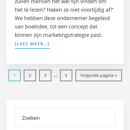
zullen mensen het wel fijn vinden om
het te lezen? Haken ze niet voortijdig af?’
We hebben deze ondernemer begeleid
van boekidee, tot een concept dat
binnen zijn marketingstrategie past.
OVERZO
[LEES MEER…]
SCHRIJF
JE
EEN
BOEIEND
Interim
BUSINESSBOEK
…
Pagina
Pagina
Pagina
Pagina
Ga
1
2
3
5
Volgende pagina »
pagina's
naar
zijn
weggelaten
Primaire
Zoeken
Sidebar