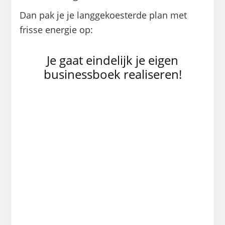
Dan pak je je langgekoesterde plan met
frisse energie op:
Je gaat eindelijk je eigen
businessboek realiseren!
‘Boezzt heeft mijn schrijfproces op
gang gebracht. Marja en Linda
hebben mij hebben het duwtje
gegeven
dat nodig was om het boek te
realiseren’.