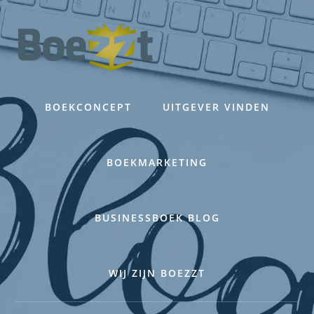
Skip
to
content
BOEKCONCEPT
UITGEVER VINDEN
BOEKMARKETING
BUSINESSBOEK BLOG
WIJ ZIJN BOEZZT