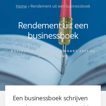
Home
»
Rendement uit een businessboek
Rendement uit een
businessboek
BUSINESSBOEK BLOG
/
4 MAART 2021
by
LINDA KRIJNS
Een businessboek schrijven