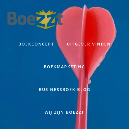
Skip
to
content
BOEKCONCEPT
UITGEVER VINDEN
BOEKMARKETING
BUSINESSBOEK BLOG
WIJ ZIJN BOEZZT