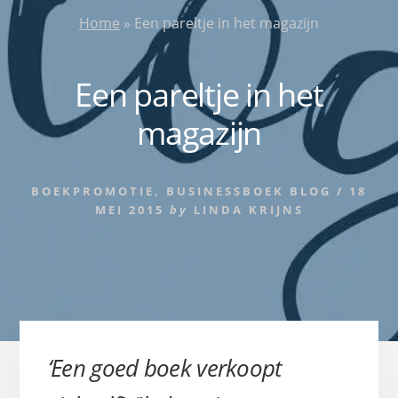
Home
»
Een pareltje in het magazijn
Een pareltje in het
magazijn
BOEKPROMOTIE
,
BUSINESSBOEK BLOG
/
18
MEI 2015
by
LINDA KRIJNS
‘Een goed boek verkoopt